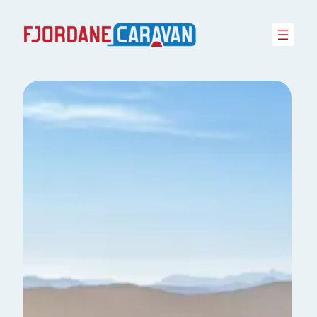
Hopp
til
innhold