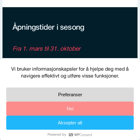
Åpningstider i sesong
Fra 1. mars til 31. oktober
Hverdager:
8–17
Lørdag:
10–14
Åpningstider utenfor sesong
Fra 1. november til 28. februar