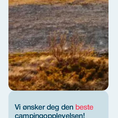
Vi ønsker deg den
beste
camping­opplevelsen!